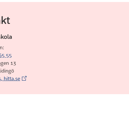
kt
skola
n:
65 55
evägen 13
 Lidingö
(Extern webbplats)
s, hitta.se