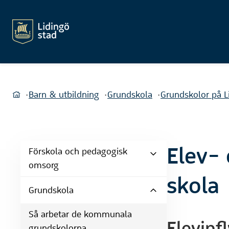
Du är här:
Barn & utbildning
Grundskola
Grundskolor på L
Hem
Elev- 
Förskola och pedagogisk
omsorg
skola
Grundskola
Så arbetar de kommunala
Elevinf
grundskolorna