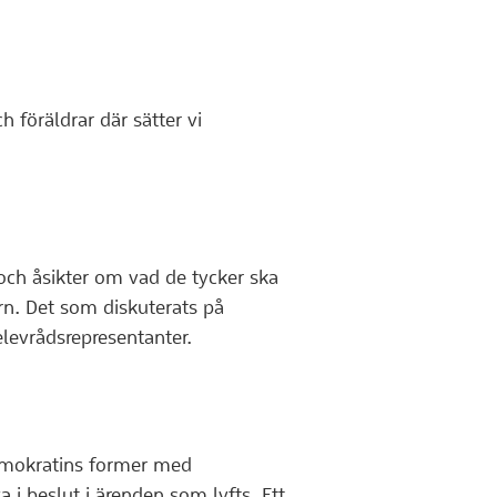
 föräldrar där sätter vi
och åsikter om vad de tycker ska
orn. Det som diskuterats på
elevrådsrepresentanter.
demokratins former med
 i beslut i ärenden som lyfts. Ett