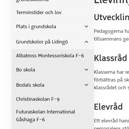
Terminstider och lov
Utveckli
Plats i grundskola
Pedagogerna har
tillsammans g
Grundskolor på Lidingö
Albatross Montessoriskola F-6
Klassråd
Bo skola
Klasserna har r
förbättras på s
Bodals skola
klassrådet och 
Christinaskolan F-9
Elevråd
Futuraskolan International
Gåshaga F-6
Ett elevråd ha
personalens stöd