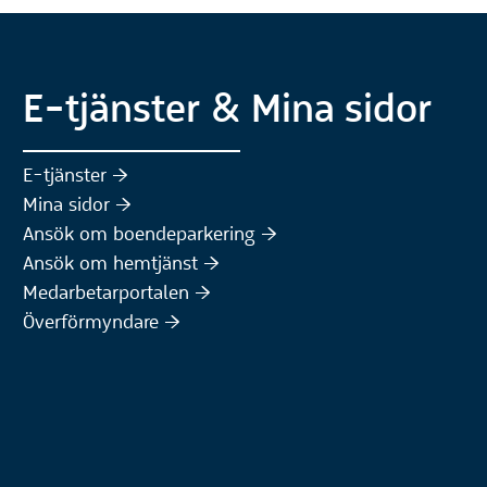
E-tjänster & Mina sidor
(Extern webbplats)
E-tjänster :höger:
(Extern webbplats)
Mina sidor :höger:
(Extern webbplats)
Ansök om boendeparkering :höger:
(Extern webbplats)
Ansök om hemtjänst :höger:
Medarbetarportalen :höger:
Överförmyndare :höger: