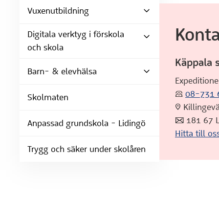
Vuxenutbildning
Konta
Digitala verktyg i förskola
och skola
Käppala 
Barn- & elevhälsa
Expeditione
:telefon:
08-731 
Skolmaten
:pin: Killing
:post: 181 67
Anpassad grundskola - Lidingö
Hitta till os
Trygg och säker under skolåren