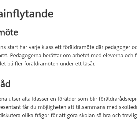
ainflytande
möte
ns start har varje klass ett föräldramöte där pedagoger oc
t. Pedagogerna berättar om arbetet med eleverna och för
t bli fler föräldramöten under ett läsår.
råd
na utser alla klasser en förälder som blir föräldrarådsre
resentant får du möjligheten att tillsammans med skolled
iskutera olika frågor för att göra skolan så bra och trevli