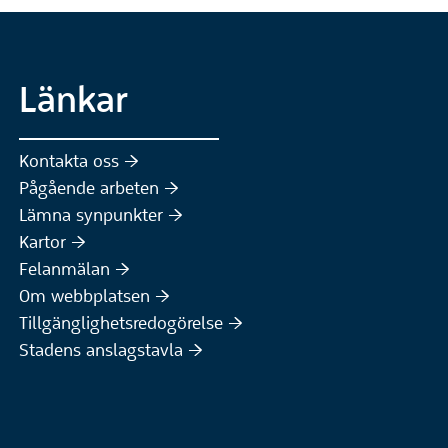
Länkar
Kontakta oss :höger:
Pågående arbeten :höger:
(Extern webbplats)
Lämna synpunkter :höger:
(Extern webbplats)
Kartor :höger:
(Extern webbplats)
Felanmälan :höger:
Om webbplatsen :höger:
Tillgänglighetsredogörelse :höger:
Stadens anslagstavla :höger: