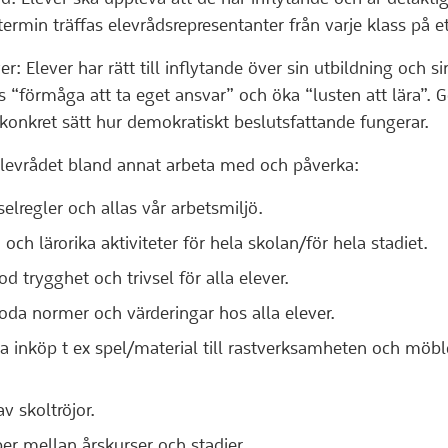
termin träffas elevrådsrepresentanter från varje klass på 
er: Elever har rätt till inflytande över sin utbildning och s
ns “förmåga att ta eget ansvar” och öka “lusten att lära”. 
 konkret sätt hur demokratiskt beslutsfattande fungerar.
elevrådet bland annat arbeta med och påverka:
selregler och allas vår arbetsmiljö.
 och lärorika aktiviteter för hela skolan/för hela stadiet.
od trygghet och trivsel för alla elever.
oda normer och värderingar hos alla elever.
a inköp t ex spel/material till rastverksamheten och möble
av skoltröjor.
er mellan årskurser och stadier.