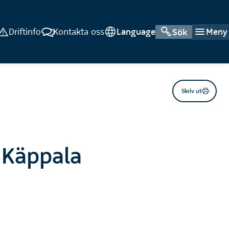
Driftinfo
Kontakta oss
Language
Meny
Sök
Skriv ut
, Käppala