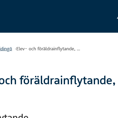
idingö
Elev- och föräldrainflytande, …
och föräldrainflytande
lytande