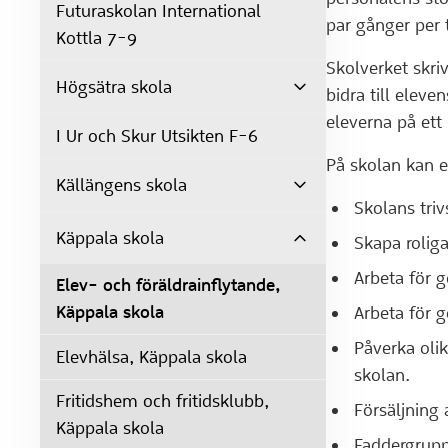
Futuraskolan International
par gånger per 
Kottla 7-9
Skolverket skriv
Högsätra skola
bidra till eleve
eleverna på ett
I Ur och Skur Utsikten F-6
På skolan kan 
Källängens skola
Skolans triv
Käppala skola
Skapa roliga
Arbeta för g
Elev- och föräldrainflytande,
Käppala skola
Arbeta för g
Påverka olik
Elevhälsa, Käppala skola
skolan.
Fritidshem och fritidsklubb,
Försäljning 
Käppala skola
Faddergrupp