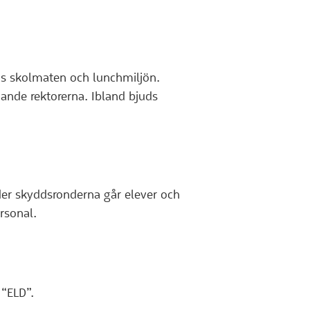
ras skolmaten och lunchmiljön.
ande rektorerna. Ibland bjuds
er skyddsronderna går elever och
rsonal.
“ELD”.