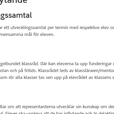
ngssamtal
 ett utvecklingssamtal per termin med respektive elev och
emensamma mål för eleven.
egelbundet klassråd. Där kan eleverna ta upp funderingar 
kolan och på fritids. Klassrådet leds av klassläraren/ment
som rör alla klasser tas sen upp på elevrådet av klassens 
ndlar om att representanterna utvecklar sin kunskap om 
. Elever ska uppleva att de har inflytande och är delaktiga