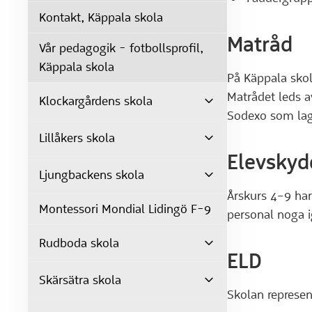
Kontakt, Käppala skola
Matråd
Vår pedagogik - fotbollsprofil,
Käppala skola
På Käppala skol
Matrådet leds a
Klockargårdens skola
Sodexo som lag
Lillåkers skola
Elevsky
Ljungbackens skola
Årskurs 4–9 ha
Montessori Mondial Lidingö F-9
personal noga i
Rudboda skola
ELD
Skärsätra skola
Skolan represe