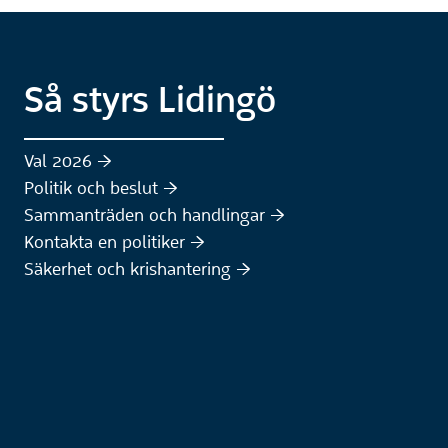
Så styrs Lidingö
Val 2026 :höger:
Politik och beslut :höger:
Sammanträden och handlingar :höger:
(Extern webbplats)
Kontakta en politiker :höger:
Säkerhet och krishantering :höger: