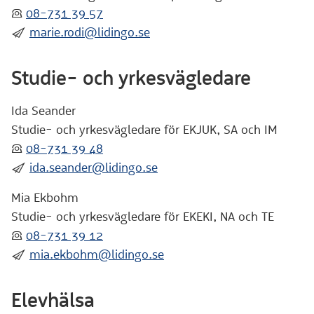
:telefon:
08-731 39 57
:skicka:
marie.rodi@lidingo.se
Studie- och yrkesvägledare
Ida Seander
Studie- och yrkesvägledare för EKJUK, SA och IM
:telefon:
08-731 39 48
:skicka:
ida.seander@lidingo.se
Mia Ekbohm
Studie- och yrkesvägledare för EKEKI, NA och TE
:telefon:
08-731 39 12
:skicka:
mia.ekbohm@lidingo.se
Elevhälsa