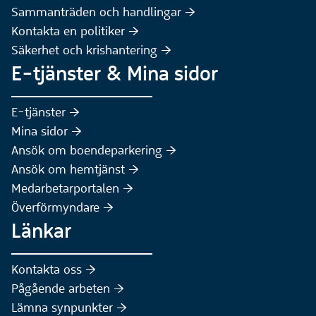
Sammanträden och handlingar :höger:
(Extern webbplats)
Kontakta en politiker :höger:
Säkerhet och krishantering :höger:
E-tjänster & Mina sidor
(Extern webbplats)
E-tjänster :höger:
(Extern webbplats)
Mina sidor :höger:
(Extern webbplats)
Ansök om boendeparkering :höger:
(Extern webbplats)
Ansök om hemtjänst :höger:
Medarbetarportalen :höger:
Överförmyndare :höger:
Länkar
Kontakta oss :höger:
Pågående arbeten :höger:
(Extern webbplats)
Lämna synpunkter :höger: