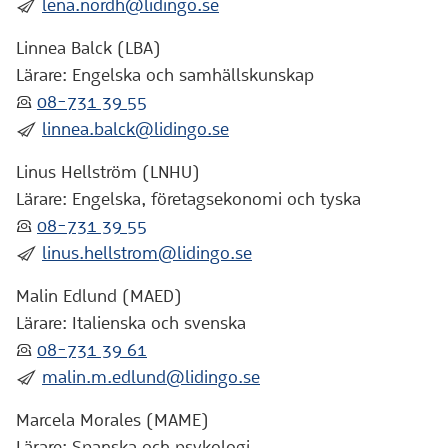
:skicka:
lena.nordh@lidingo.se
Linnea Balck (LBA)
Lärare: Engelska och samhällskunskap
:telefon:
08-731 39 55
:skicka:
linnea.balck@lidingo.se
Linus Hellström (LNHU)
Lärare: Engelska, företagsekonomi och tyska
:telefon:
08-731 39 55
:skicka:
linus.hellstrom@lidingo.se
Malin Edlund (MAED)
Lärare: Italienska och svenska
:telefon:
08-731 39 61
:skicka:
malin.m.edlund@lidingo.se
Marcela Morales (MAME)
Lärare: Spanska och psykologi