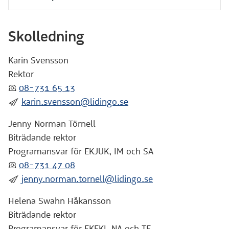
Skolledning
Karin Svensson
Rektor
:telefon:
08-731 65 13
:skicka:
karin.svensson@lidingo.se
Jenny Norman Törnell
Biträdande rektor
Programansvar för EKJUK, IM och SA
:telefon:
08-731 47 08
:skicka:
jenny.norman.tornell@lidingo.se
Helena Swahn Håkansson
Biträdande rektor
Programansvar för EKEKI, NA och TE