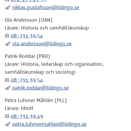
:skicka:
niklas.gustafsson@lidingo.se
Ola Andersson (OAN)
Lärare: Historia och samhällskunskap
:telefon:
08-731 39 54
:skicka:
ola.andersson@lidingo.se
Patrik Roddar (PRO)
Lärare: Historia, ledarskap och organisation,
samhällskunskap och sociologi
:telefon:
08-731 39 54
:skicka:
patrik.roddar@lidingo.se
Petra Luhmer Måhlén (PLL)
Lärare: Idrott
:telefon:
08-731 39 49
:skicka:
petra.luhmermahlen@lidingo.se