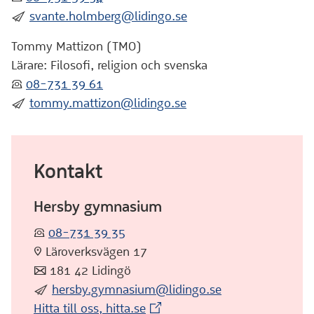
:skicka:
svante.holmberg@lidingo.se
Tommy Mattizon (TMO)
Lärare: Filosofi, religion och svenska
:telefon:
08-731 39 61
:skicka:
tommy.mattizon@lidingo.se
Kontakt
Hersby gymnasium
:telefon:
08-731 39 35
:pin: Läroverksvägen 17
:post: 181 42 Lidingö
:skicka:
hersby.gymnasium@lidingo.se
(Extern webbplats)
Hitta till oss, hitta.se