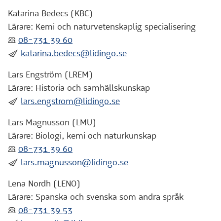
Katarina Bedecs (KBC)
Lärare: Kemi och naturvetenskaplig specialisering
:telefon:
08-731 39 60
:skicka:
katarina.bedecs@lidingo.se
Lars Engström (LREM)
Lärare: Historia och samhällskunskap
:skicka:
lars.engstrom@lidingo.se
Lars Magnusson (LMU)
Lärare: Biologi, kemi och naturkunskap
:telefon:
08-731 39 60
:skicka:
lars.magnusson@lidingo.se
Lena Nordh (LENO)
Lärare: Spanska och svenska som andra språk
:telefon:
08-731 39 53