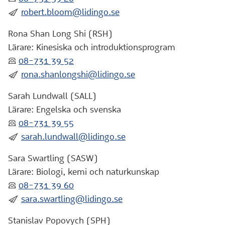
:skicka:
robert.bloom@lidingo.se
Rona Shan Long Shi (RSH)
Lärare: Kinesiska och introduktionsprogram
:telefon:
08-731 39 52
:skicka:
rona.shanlongshi@lidingo.se
Sarah Lundwall (SALL)
Lärare: Engelska och svenska
:telefon:
08-731 39 55
:skicka:
sarah.lundwall@lidingo.se
Sara Swartling (SASW)
Lärare: Biologi, kemi och naturkunskap
:telefon:
08-731 39 60
:skicka:
sara.swartling@lidingo.se
Stanislav Popovych (SPH)