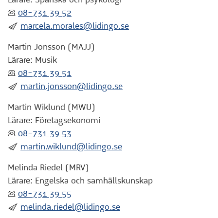
:telefon:
08-731 39 52
:skicka:
marcela.morales@lidingo.se
Martin Jonsson (MAJJ)
Lärare: Musik
:telefon:
08-731 39 51
:skicka:
martin.jonsson@lidingo.se
Martin Wiklund (MWU)
Lärare: Företagsekonomi
:telefon:
08-731 39 53
:skicka:
martin.wiklund@lidingo.se
Melinda Riedel (MRV)
Lärare: Engelska och samhällskunskap
:telefon:
08-731 39 55
:skicka:
melinda.riedel@lidingo.se