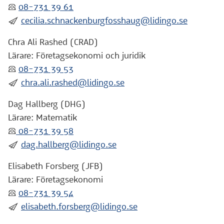
:telefon:
08-731 39 61
:skicka:
cecilia.schnackenburgfosshaug@lidingo.se
Chra Ali Rashed (CRAD)
Lärare: Företagsekonomi och juridik
:telefon:
08-731 39 53
:skicka:
chra.ali.rashed@lidingo.se
Dag Hallberg (DHG)
Lärare: Matematik
:telefon:
08-731 39 58
:skicka:
dag.hallberg@lidingo.se
Elisabeth Forsberg (JFB)
Lärare: Företagsekonomi
:telefon:
08-731 39 54
:skicka:
elisabeth.forsberg@lidingo.se