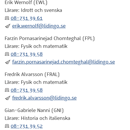
Erik Wernolf (EWL)
Lärare: Idrott och svenska
:telefon:
08-731 39 61
:skicka:
erik.wernolf@lidingo.se
Farzin Pornasarinejad Chomteghal (FPL)
Lärare: Fysik och matematik
:telefon:
08-731 39 58
:skicka:
farzin.pornasarinejad.chomteghal@lidingo.se
Fredrik Alvarsson (FRAL)
Lärare: Fysik och matematik
:telefon:
08-731 39 58
:skicka:
fredrik.alvarsson@lidingo.se
Gian-Gabriele Nanni (GNI)
Lärare: Historia och italienska
:telefon:
08-731 39 52