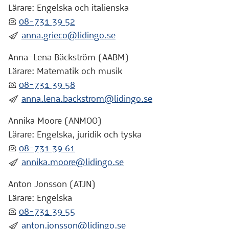
Lärare: Engelska och italienska
:telefon:
08-731 39 52
:skicka:
anna.grieco@lidingo.se
Anna-Lena Bäckström (AABM)
Lärare: Matematik och musik
:telefon:
08-731 39 58
:skicka:
anna.lena.backstrom@lidingo.se
Annika Moore (ANMOO)
Lärare: Engelska, juridik och tyska
:telefon:
08-731 39 61
:skicka:
annika.moore@lidingo.se
Anton Jonsson (ATJN)
Lärare: Engelska
:telefon:
08-731 39 55
:skicka:
anton.jonsson@lidingo.se