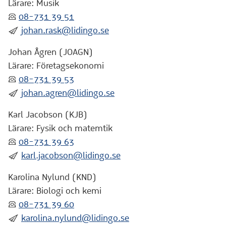
Lärare: Musik
:telefon:
08-731 39 51
:skicka:
johan.rask@lidingo.se
Johan Ågren (JOAGN)
Lärare: Företagsekonomi
:telefon:
08-731 39 53
:skicka:
johan.agren@lidingo.se
Karl Jacobson (KJB)
Lärare: Fysik och matemtik
:telefon:
08-731 39 63
:skicka:
karl.jacobson@lidingo.se
Karolina Nylund (KND)
Lärare: Biologi och kemi
:telefon:
08-731 39 60
:skicka:
karolina.nylund@lidingo.se