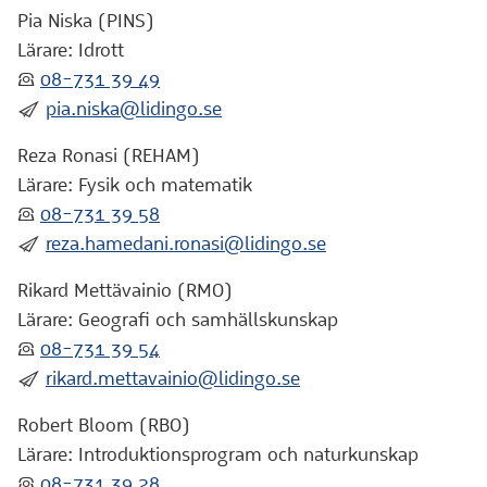
Pia Niska (PINS)
Lärare: Idrott
:telefon:
08-731 39 49
:skicka:
pia.niska@lidingo.se
Reza Ronasi (REHAM)
Lärare: Fysik och matematik
:telefon:
08-731 39 58
:skicka:
reza.hamedani.ronasi@lidingo.se
Rikard Mettävainio (RMO)
Lärare: Geografi och samhällskunskap
:telefon:
08-731 39 54
:skicka:
rikard.mettavainio@lidingo.se
Robert Bloom (RBO)
Lärare: Introduktionsprogram och naturkunskap
:telefon:
08-731 39 28