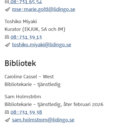
:telefon:
08-731 65 54
:skicka:
rose-marie.goltl@lidingo.se
Toshiko Miyaki
Kurator (EKJUK, SA och IM)
:telefon:
08-731 39 13
:skicka:
toshiko.miyaki@lidingo.se
Bibliotek
Caroline Cassel – West
Bibliotekarie – tjänstledig
Sam Holmström
Bibliotekarie – tjänstledig, åter februari 2026
:telefon:
08-731 39 38
:skicka:
sam.holmstrom@lidingo.se