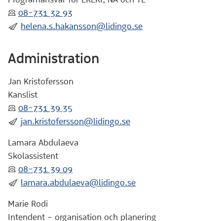
:telefon:
08-731 32 93
:skicka:
helena.s.hakansson@lidingo.se
Administration
Jan Kristofersson
Kanslist
:telefon:
08-731 39 35
:skicka:
jan.kristofersson@lidingo.se
Lamara Abdulaeva
Skolassistent
:telefon:
08-731 39 09
:skicka:
lamara.abdulaeva@lidingo.se
Marie Rodi
Intendent – organisation och planering