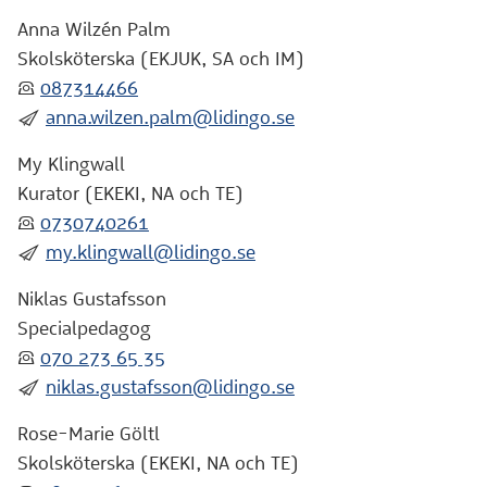
Anna Wilzén Palm
Skolsköterska (EKJUK, SA och IM)
:telefon:
087314466
:skicka:
anna.wilzen.palm@lidingo.se
My Klingwall
Kurator (EKEKI, NA och TE)
:telefon:
0730740261
:skicka:
my.klingwall@lidingo.se
Niklas Gustafsson
Specialpedagog
:telefon:
070 273 65 35
:skicka:
niklas.gustafsson@lidingo.se
Rose-Marie Göltl
Skolsköterska (EKEKI, NA och TE)