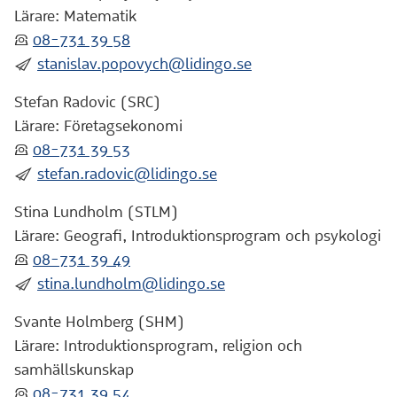
Lärare: Matematik
:telefon:
08-731 39 58
:skicka:
stanislav.popovych@lidingo.se
Stefan Radovic (SRC)
Lärare: Företagsekonomi
:telefon:
08-731 39 53
:skicka:
stefan.radovic@lidingo.se
Stina Lundholm (STLM)
Lärare: Geografi, Introduktionsprogram och psykologi
:telefon:
08-731 39 49
:skicka:
stina.lundholm@lidingo.se
Svante Holmberg (SHM)
Lärare: Introduktionsprogram, religion och
samhällskunskap
:telefon:
08-731 39 54