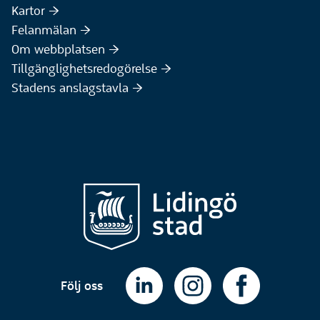
(Extern webbplats)
Kartor :höger:
(Extern webbplats)
Felanmälan :höger:
Om webbplatsen :höger:
Tillgänglighetsredogörelse :höger:
Stadens anslagstavla :höger:
Följ oss