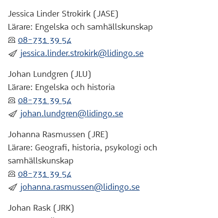
Jessica Linder Strokirk (JASE)
Lärare: Engelska och samhällskunskap
:telefon:
08-731 39 54
:skicka:
jessica.linder.strokirk@lidingo.se
Johan Lundgren (JLU)
Lärare: Engelska och historia
:telefon:
08-731 39 54
:skicka:
johan.lundgren@lidingo.se
Johanna Rasmussen (JRE)
Lärare: Geografi, historia, psykologi och
samhällskunskap
:telefon:
08-731 39 54
:skicka:
johanna.rasmussen@lidingo.se
Johan Rask (JRK)