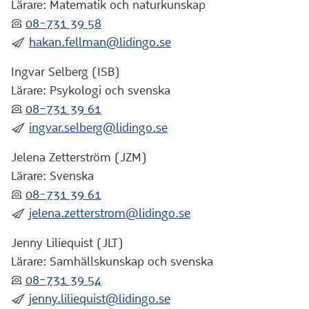
Lärare: Matematik och naturkunskap
:telefon:
08-731 39 58
:skicka:
hakan.fellman@lidingo.se
Ingvar Selberg (ISB)
Lärare: Psykologi och svenska
:telefon:
08-731 39 61
:skicka:
ingvar.selberg@lidingo.se
Jelena Zetterström (JZM)
Lärare: Svenska
:telefon:
08-731 39 61
:skicka:
jelena.zetterstrom@lidingo.se
Jenny Liliequist (JLT)
Lärare: Samhällskunskap och svenska
:telefon:
08-731 39 54
:skicka:
jenny.liliequist@lidingo.se