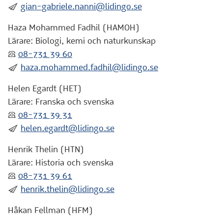
:skicka:
gian-gabriele.nanni@lidingo.se
Haza Mohammed Fadhil (HAMOH)
Lärare: Biologi, kemi och naturkunskap
:telefon:
08-731 39 60
:skicka:
haza.mohammed.fadhil@lidingo.se
Helen Egardt (HET)
Lärare: Franska och svenska
:telefon:
08-731 39 31
:skicka:
helen.egardt@lidingo.se
Henrik Thelin (HTN)
Lärare: Historia och svenska
:telefon:
08-731 39 61
:skicka:
henrik.thelin@lidingo.se
Håkan Fellman (HFM)