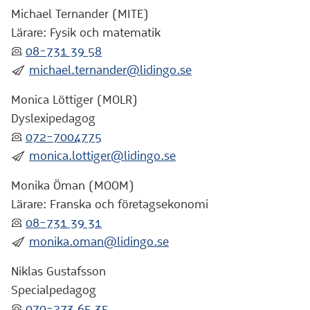
Michael Ternander (MITE)
Lärare: Fysik och matematik
:telefon:
08-731 39 58
:skicka:
michael.ternander@lidingo.se
Monica Löttiger (MOLR)
Dyslexipedagog
:telefon:
072-7004775
:skicka:
monica.lottiger@lidingo.se
Monika Öman (MOOM)
Lärare: Franska och företagsekonomi
:telefon:
08-731 39 31
:skicka:
monika.oman@lidingo.se
Niklas Gustafsson
Specialpedagog
:telefon:
070-273 65 35