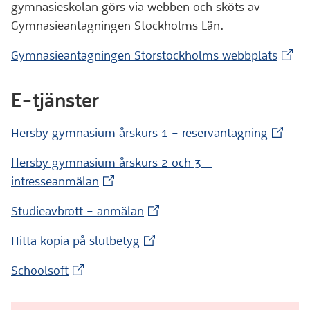
gymnasieskolan görs via webben och sköts av
Gymnasieantagningen Stockholms Län.
(Exte
Gymnasieantagningen Storstockholms webbplats
E-tjänster
(Extern
Hersby gymnasium årskurs 1 – reservantagning
Hersby gymnasium årskurs 2 och 3 –
(Extern webbplats)
intresseanmälan
(Extern webbplats)
Studieavbrott – anmälan
(Extern webbplats)
Hitta kopia på slutbetyg
(Extern webbplats)
Schoolsoft