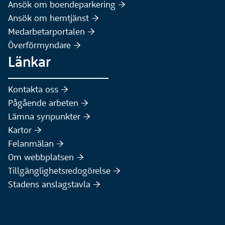
(Extern webbplats)
Ansök om boendeparkering :höger:
(Extern webbplats)
Ansök om hemtjänst :höger:
Medarbetarportalen :höger:
Överförmyndare :höger:
Länkar
Kontakta oss :höger:
Pågående arbeten :höger:
(Extern webbplats)
Lämna synpunkter :höger:
(Extern webbplats)
Kartor :höger:
(Extern webbplats)
Felanmälan :höger:
Om webbplatsen :höger:
Tillgänglighetsredogörelse :höger:
Stadens anslagstavla :höger: