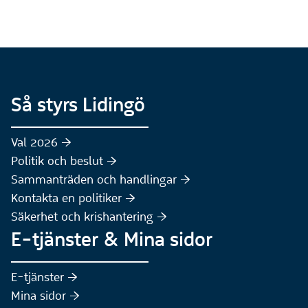
Så styrs Lidingö
Val 2026 :höger:
Politik och beslut :höger:
Sammanträden och handlingar :höger:
(Extern webbplats)
Kontakta en politiker :höger:
Säkerhet och krishantering :höger:
E-tjänster & Mina sidor
(Extern webbplats)
E-tjänster :höger:
(Extern webbplats)
Mina sidor :höger: