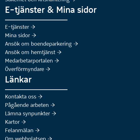
E-tjänster & Mina sidor
(Extern webbplats)
E-tjänster :höger:
(Extern webbplats)
Mina sidor :höger:
(Extern webbplats)
Ansök om boendeparkering :höger:
(Extern webbplats)
Ansök om hemtjänst :höger:
Medarbetarportalen :höger:
Överförmyndare :höger:
Länkar
Kontakta oss :höger:
Pågående arbeten :höger:
(Extern webbplats)
Lämna synpunkter :höger:
(Extern webbplats)
Kartor :höger:
(Extern webbplats)
Felanmälan :höger:
Om webbplatsen :höger: