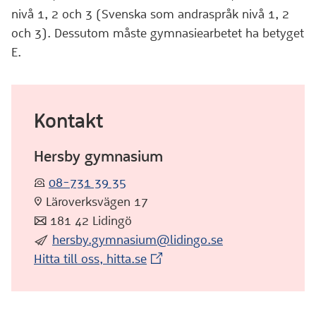
nivå 1, 2 och 3 (Svenska som andraspråk nivå 1, 2
och 3). Dessutom måste gymnasiearbetet ha betyget
E.
Kontakt
Hersby gymnasium
:telefon:
08-731 39 35
:pin: Läroverksvägen 17
:post: 181 42 Lidingö
:skicka:
hersby.gymnasium@lidingo.se
(Extern webbplats)
Hitta till oss, hitta.se