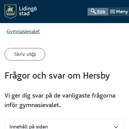
Meny
Sök
Du är här:
Gymnasievalet
Skriv ut
Frågor och svar om Hersby
Vi ger dig svar på de vanligaste frågorna
inför gymnasievalet.
Innehåll på sidan