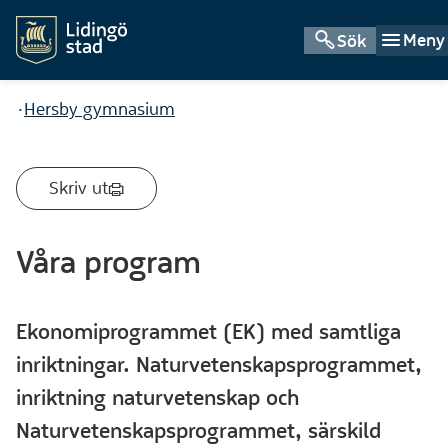
Meny
Sök
Du är här:
Hersby gymnasium
Skriv ut
Våra program
Ekonomiprogrammet (EK) med samtliga
inriktningar. Naturvetenskapsprogrammet,
inriktning naturvetenskap och
Naturvetenskapsprogrammet, särskild