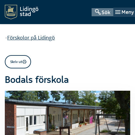
Meny
Sök
Du är här:
Förskolor på Lidingö
Skriv ut
Bodals förskola