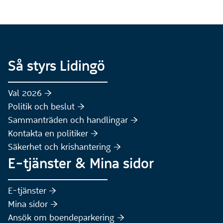
Så styrs Lidingö
Val 2026 :höger:
Politik och beslut :höger:
Sammanträden och handlingar :höger:
(Extern webbplats)
Kontakta en politiker :höger:
Säkerhet och krishantering :höger:
E-tjänster & Mina sidor
(Extern webbplats)
E-tjänster :höger:
(Extern webbplats)
Mina sidor :höger:
(Extern webbplats)
Ansök om boendeparkering :höger: