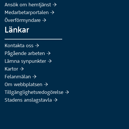
(Extern webbplats)
Ansök om hemtjänst :höger:
Medarbetarportalen :höger:
Överförmyndare :höger:
Länkar
Kontakta oss :höger:
Pågående arbeten :höger:
(Extern webbplats)
Lämna synpunkter :höger:
(Extern webbplats)
Kartor :höger:
(Extern webbplats)
Felanmälan :höger:
Om webbplatsen :höger:
Tillgänglighetsredogörelse :höger:
Stadens anslagstavla :höger: