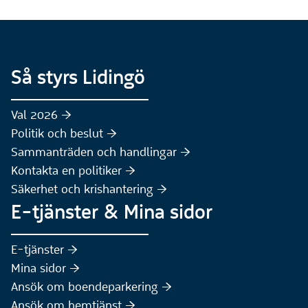
Så styrs Lidingö
Val 2026 :höger:
Politik och beslut :höger:
Sammanträden och handlingar :höger:
(Extern webbplats)
Kontakta en politiker :höger:
Säkerhet och krishantering :höger:
E-tjänster & Mina sidor
(Extern webbplats)
E-tjänster :höger:
(Extern webbplats)
Mina sidor :höger:
(Extern webbplats)
Ansök om boendeparkering :höger:
(Extern webbplats)
Ansök om hemtjänst :höger: