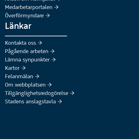
Medarbetarportalen :höger:
Överförmyndare :höger:
Länkar
Kontakta oss :höger:
Pågående arbeten :höger:
(Extern webbplats)
Lämna synpunkter :höger:
(Extern webbplats)
Kartor :höger:
(Extern webbplats)
Felanmälan :höger:
Om webbplatsen :höger:
Tillgänglighetsredogörelse :höger:
Stadens anslagstavla :höger: