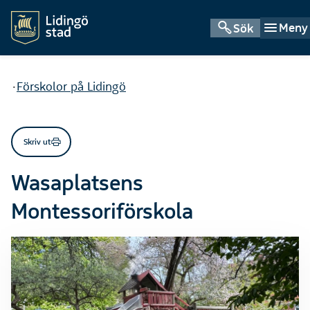
Meny
Sök
Du är här:
Förskolor på Lidingö
Skriv ut
Wasaplatsens
Montessoriförskola