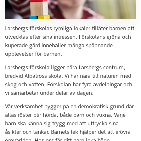
Larsbergs förskolas rymliga lokaler tillåter barnen att
utvecklas efter sina intressen. Förskolans gröna och
kuperade gård innehåller många spännande
upplevelser för barnen.
Larsbergs förskola ligger nära Larsbergs centrum,
bredvid Albatross skola. Vi har nära till naturen med
skog och vatten. Förskolan har fyra avdelningar och
vi samarbetar under delar av dagen.
Vår verksamhet bygger på en demokratisk grund där
allas röster blir hörda, både barn och vuxna. Varje
barn ska känna sig trygg med att uttrycka sina
åsikter och tankar. Barnets lek hjälper det att erövra
omvärlden. Hos oss får ditt barn leka både