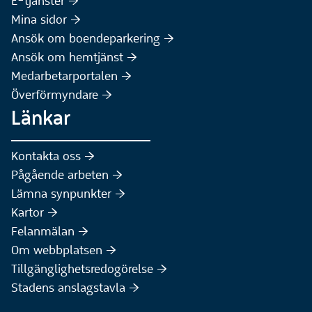
(Extern webbplats)
E-tjänster :höger:
(Extern webbplats)
Mina sidor :höger:
(Extern webbplats)
Ansök om boendeparkering :höger:
(Extern webbplats)
Ansök om hemtjänst :höger:
Medarbetarportalen :höger:
Överförmyndare :höger:
Länkar
Kontakta oss :höger:
Pågående arbeten :höger:
(Extern webbplats)
Lämna synpunkter :höger:
(Extern webbplats)
Kartor :höger:
(Extern webbplats)
Felanmälan :höger:
Om webbplatsen :höger:
Tillgänglighetsredogörelse :höger:
Stadens anslagstavla :höger: