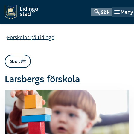
Meny
Sök
Du är här:
Förskolor på Lidingö
Skriv ut
Larsbergs förskola