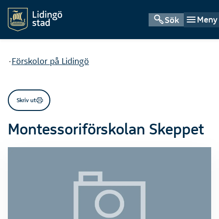
Meny
Sök
Du är här:
Förskolor på Lidingö
Skriv ut
Montessoriförskolan Skeppet