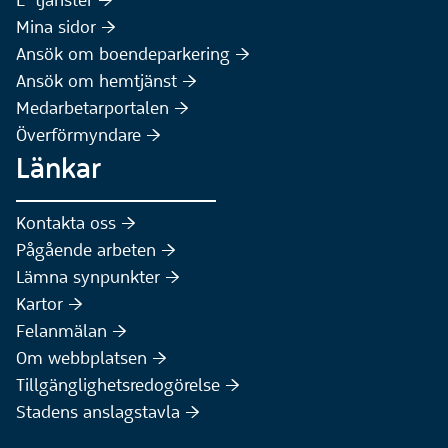
E-tjänster :höger:
(Extern webbplats)
Mina sidor :höger:
(Extern webbplats)
Ansök om boendeparkering :höger:
(Extern webbplats)
Ansök om hemtjänst :höger:
Medarbetarportalen :höger:
Överförmyndare :höger:
Länkar
Kontakta oss :höger:
Pågående arbeten :höger:
(Extern webbplats)
Lämna synpunkter :höger:
(Extern webbplats)
Kartor :höger:
(Extern webbplats)
Felanmälan :höger:
Om webbplatsen :höger:
Tillgänglighetsredogörelse :höger:
Stadens anslagstavla :höger: