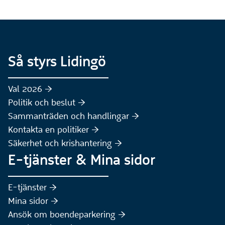
Så styrs Lidingö
Val 2026 :höger:
Politik och beslut :höger:
Sammanträden och handlingar :höger:
(Extern webbplats)
Kontakta en politiker :höger:
Säkerhet och krishantering :höger:
E-tjänster & Mina sidor
(Extern webbplats)
E-tjänster :höger:
(Extern webbplats)
Mina sidor :höger:
(Extern webbplats)
Ansök om boendeparkering :höger: