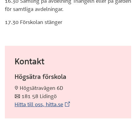
16.30 Samling på avdelning Triangeln eller på gården
för samtliga avdelningar.
17.30 Förskolan stänger
Kontakt
Högsätra förskola
:pin: Högsätravägen 6D
:post: 181 58 Lidingö
(Extern webbplats)
Hitta till oss, hitta.se