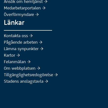
(Extern webbplats)
Ansök om hemtjänst :höger:
Medarbetarportalen :höger:
Överförmyndare :höger:
Länkar
Kontakta oss :höger:
Pågående arbeten :höger:
(Extern webbplats)
Lämna synpunkter :höger:
(Extern webbplats)
Kartor :höger:
(Extern webbplats)
Felanmälan :höger:
Om webbplatsen :höger:
Tillgänglighetsredogörelse :höger:
Stadens anslagstavla :höger: