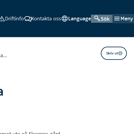
Driftinfo
Kontakta oss
Language
Meny
Sök
Skriv ut
la…
a