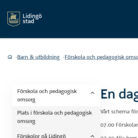
Du är här:
Barn & utbildning
Förskola och pedagogisk oms
Hem
En dag
Förskola och pedagogisk
omsorg
Vårt schema för
Plats i förskola och pedagogisk
omsorg
07.00 Förskola
Förskolor på Lidingö