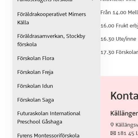
Från 14.00 Mel
Föräldrakooperativet Mimers
Källa
16.00 Frukt erb
Föräldrasamverkan, Stockby
16.30 Ute/inne
förskola
17.30 Förskolan
Förskolan Flora
Förskolan Freja
Förskolan Idun
Konta
Förskolan Saga
Källängen
Futuraskolan International
Preschool Gåshaga
:pin: Källäng
:post: 181 45
Fyrens Montessoriförskola