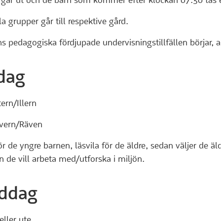
 går ut och de barn som kommer efter klockan 07.30 tas 
a grupper går till respektive gård.
s pedagogiska fördjupade undervisningstillfällen börjar, a
dag
ern/Illern
vern/Räven
r de yngre barnen, läsvila för de äldre, sedan väljer de ä
de vill arbeta med/utforska i miljön.
iddag
eller ute.