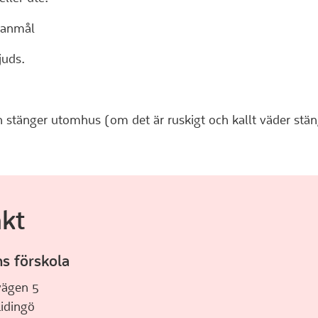
lanmål
juds.
 stänger utomhus (om det är ruskigt och kallt väder stän
kt
s förskola
svägen 5
 Lidingö