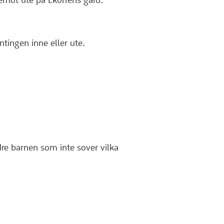
emot ute på Ekorrens gård.
ntingen inne eller ute.
ldre barnen som inte sover vilka