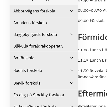
07.30 Alla barn
08.00–08.30 All
Abborrvägens förskola
09.00 Förskolan
Amadeus förskola
Baggeby gårds förskola
Förmid
Blåkulla föräldrakooperativ
11.00 Lunch Utt
Bo förskola
11.15 Lunch Bä
Bodals förskola
11.30 Sovvila fö
ämnen/områden 
Brevik förskola
Efterm
En dag på Stockby förskola
Aktiviteter inne 
Farkostvägens förskola