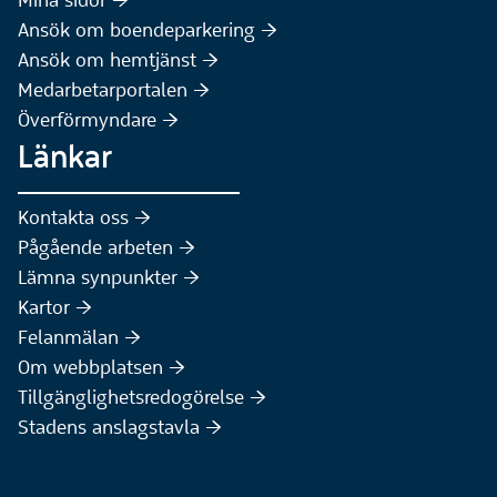
Mina sidor :höger:
(Extern webbplats)
Ansök om boendeparkering :höger:
(Extern webbplats)
Ansök om hemtjänst :höger:
Medarbetarportalen :höger:
Överförmyndare :höger:
Länkar
Kontakta oss :höger:
Pågående arbeten :höger:
(Extern webbplats)
Lämna synpunkter :höger:
(Extern webbplats)
Kartor :höger:
(Extern webbplats)
Felanmälan :höger:
Om webbplatsen :höger:
Tillgänglighetsredogörelse :höger:
Stadens anslagstavla :höger: